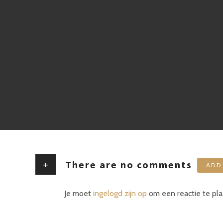
+
There are no comments
ADD
Je moet
ingelogd zijn op
om een reactie te pla