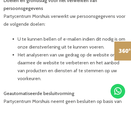
Doelen en grondslag voor het verwerken van
persoonsgegevens
Partycentrum Morshuis verwerkt uw persoonsgegevens voor
de volgende doelen:
U te kunnen bellen of e-mailen indien dit nodig is om
onze dienstverlening uit te kunnen voeren.
360
Het analyseren van uw gedrag op de website om
daarmee de website te verbeteren en het aanbod
van producten en diensten af te stemmen op uw
voorkeuren.
Geautomatiseerde besluitvorming
Partycentrum Morshuis neemt geen besluiten op basis van
geautomatiseerde verwerkingen over zaken die (aanzienlijke)
gevolgen kunnen hebben voor personen. Het gaat hier om
besluiten die worden genomen door computerprogramma’s